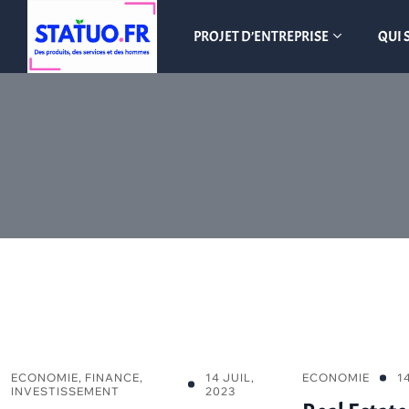
PROJET D’ENTREPRISE
QUI 
ECONOMIE
,
FINANCE
,
14 JUIL,
ECONOMIE
1
INVESTISSEMENT
2023