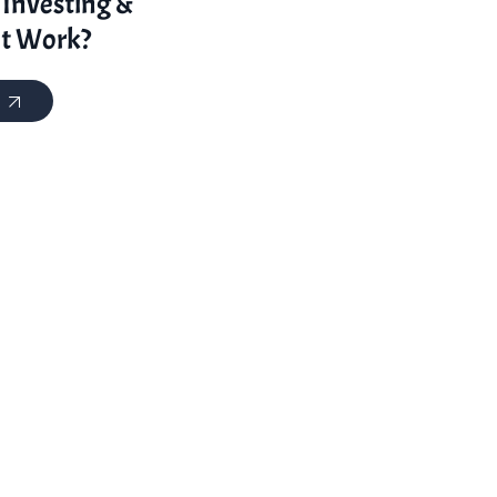
 Investing &
It Work?
E