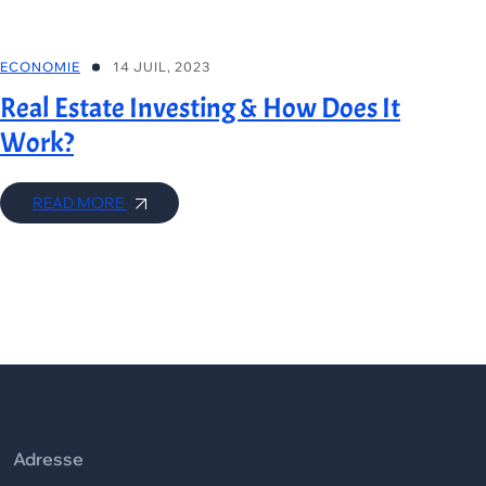
ECONOMIE
14 JUIL, 2023
Real Estate Investing & How Does It
Work?
READ MORE
Adresse