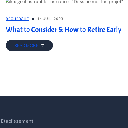
RECHERCHE
14 JUIL, 2023
What to Consider & How to Retire Early
READ MORE
Etablissement